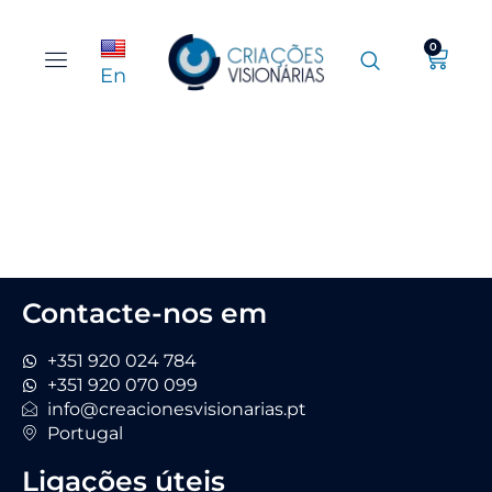
0
En
Contacte-nos em
+351 920 024 784
+351 920 070 099
info@creacionesvisionarias.pt
Portugal
Ligações úteis