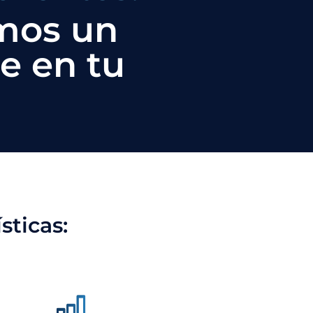
emos un
ue en tu
sticas: