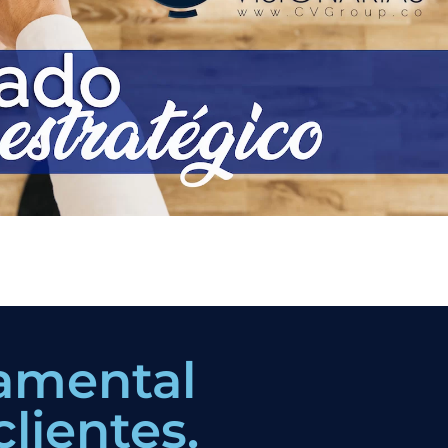
damental
lientes.