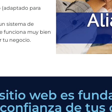
o
(adaptado para
 un sistema de
e funciona muy bien
 tu negocio.
 sitio web es fun
confianza de tus c