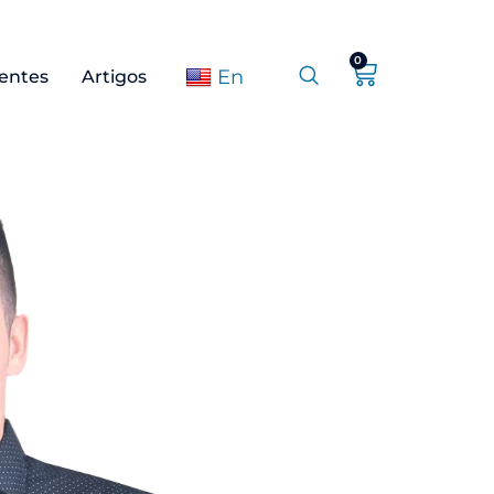
0
En
ientes
Artigos