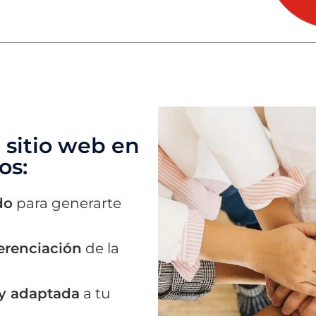
u sitio web en
os:
do
para generarte
erenciación
de la
 y adaptada
a tu