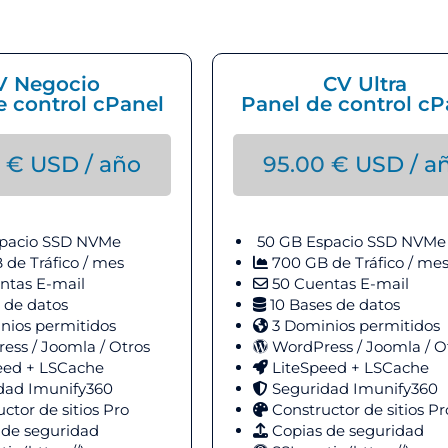
V Negocio
CV Ultra
e control cPanel
Panel de control cP
0
€
USD / año
95.00
€
USD / a
pacio
SSD NVMe
50 GB Espacio
SSD NVMe
de Tráfico / mes
700 GB de Tráfico / me
ntas E-mail
50 Cuentas E-mail
 de datos
10 Bases de datos
nios permitidos
3 Dominios permitidos
ss / Joomla / Otros
WordPress / Joomla / O
eed + LSCache
LiteSpeed + LSCache
dad Imunify360
Seguridad Imunify360
ctor de sitios Pro
Constructor de sitios Pr
 de seguridad
Copias de seguridad