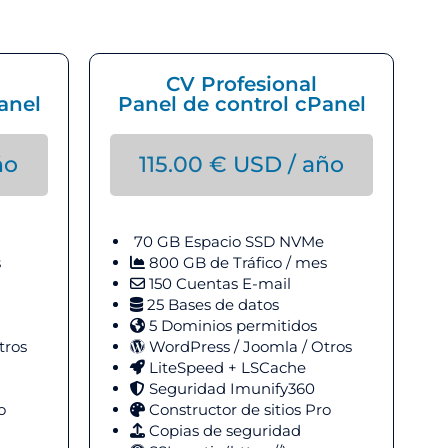
CV Profesional
anel
Panel de control cPanel
ño
115.00
€
USD / año
70 GB Espacio
SSD NVMe
s
800 GB de Tráfico / mes
150 Cuentas E-mail
25 Bases de datos
5 Dominios permitidos
tros
WordPress / Joomla / Otros
LiteSpeed + LSCache
Seguridad Imunify360
o
Constructor de sitios Pro
Copias de seguridad