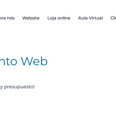
bre nós
Website
Loja online
Aula Virtual
Cl
ento Web
 y presupuesto!