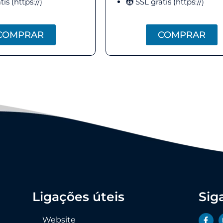
is (https://)
SSL gratis (https://)
COMPRAR
COMPRAR
Ligações úteis
Sig
Website