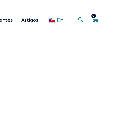
0
En
ientes
Artigos