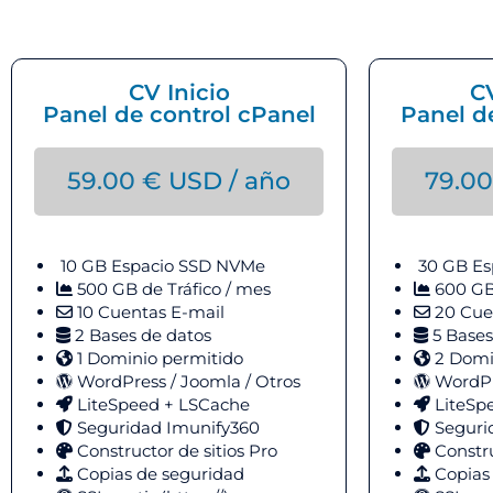
CV Inicio
C
Panel de control cPanel
Panel d
59.00
€
USD / año
79.0
10 GB Espacio
SSD NVMe
30 GB Es
500 GB de Tráfico / mes
600 GB 
10 Cuentas E-mail
20 Cue
2 Bases de datos
5 Bases
1 Dominio permitido
2 Domi
WordPress / Joomla / Otros
WordPre
LiteSpeed + LSCache
LiteSp
Seguridad Imunify360
Seguri
Constructor de sitios Pro
Constru
Copias de seguridad
Copias