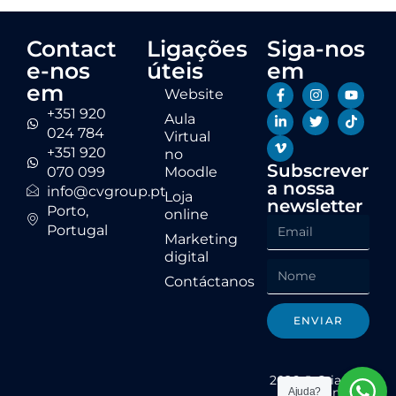
l
l
i
i
a
a
Contact
Ligações
Siga-nos
ç
ç
ã
ã
e-nos
úteis
em
o
o
0
0
em
Website
d
d
e
e
+351 920
Aula
5
5
024 784
Virtual
+351 920
no
Subscrever
070 099
Moodle
a nossa
info@cvgroup.pt
Loja
newsletter
Porto,
online
Portugal
Marketing
digital
Contáctanos
ENVIAR
2026 © Criações
Visionárias
Ajuda?