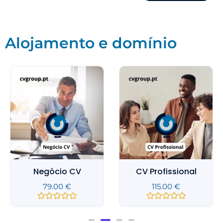
Alojamento e domínio
Negócio CV
CV Profissional
79.00
€
115.00
€
A
A
v
v
a
a