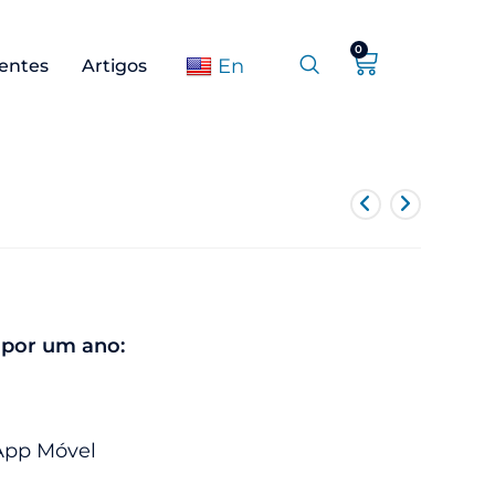
0
En
ientes
Artigos
 por um ano:
App Móvel