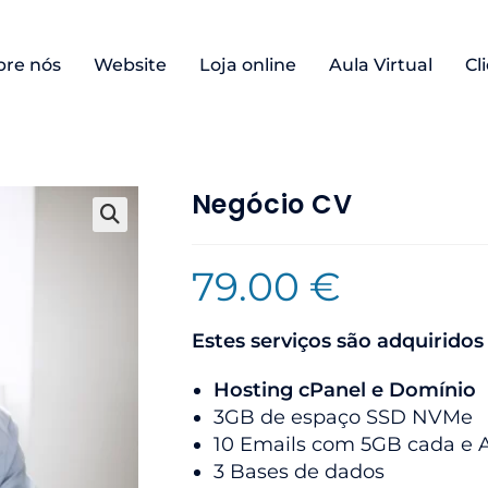
bre nós
Website
Loja online
Aula Virtual
Cl
Negócio CV
79.00
€
Estes serviços são adquiridos
Hosting cPanel e Domínio
3GB de espaço SSD NVMe
10 Emails com 5GB cada e 
3 Bases de dados