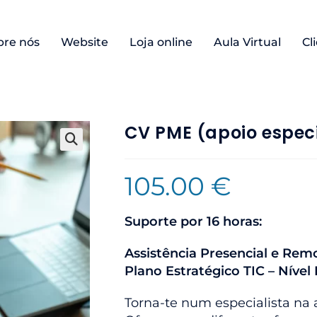
bre nós
Website
Loja online
Aula Virtual
Cl
CV PME (apoio espec
105.00
€
Suporte por 16 horas:
Assistência Presencial e Rem
Plano Estratégico TIC – Nível I
Torna-te num especialista na a