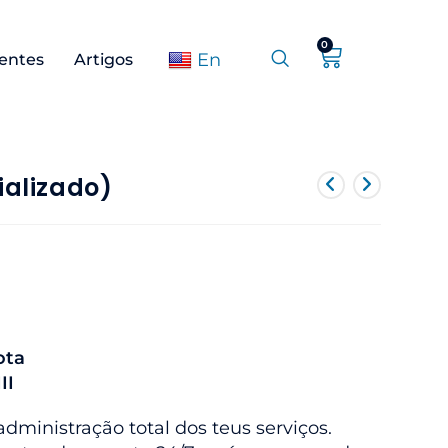
0
En
ientes
Artigos
ializado)
ota
II
dministração total dos teus serviços.