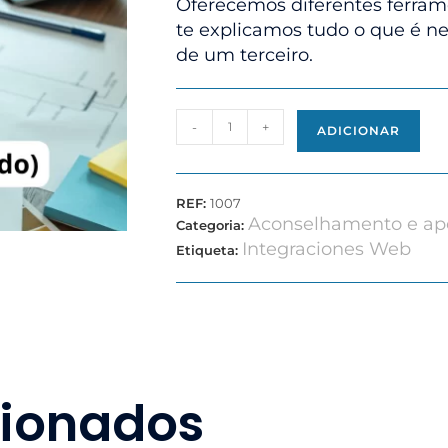
Oferecemos diferentes ferram
te explicamos tudo o que é n
de um terceiro.
-
+
ADICIONAR
REF:
1007
Aconselhamento e ap
Categoria:
Integraciones Web
Etiqueta:
cionados